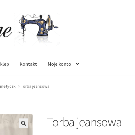
klep
Kontakt
Moje konto
 mnie
Oferta
Polityka prywatności
Regulamin
Sklep
Zamówienie
metyczki
Torba jeansowa
Torba jeansowa