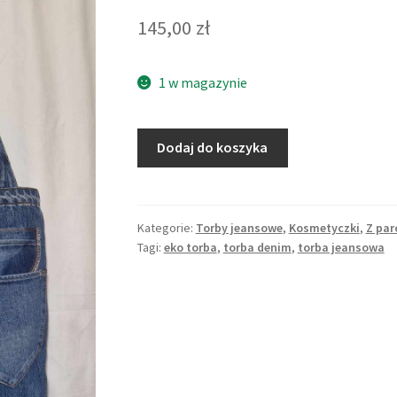
145,00
zł
1 w magazynie
Dodaj do koszyka
Kategorie:
Torby jeansowe
,
Kosmetyczki
,
Z par
Tagi:
eko torba
,
torba denim
,
torba jeansowa