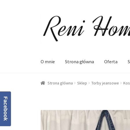
Przejdź
Przejdź
do
do
nawigacji
treści
O mnie
Strona główna
Oferta
S
Strona główna
Kontakt
Koszyk
Moje konto
O
Strona główna
Sklep
Torby jeansowe
Kos
Facebook