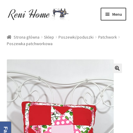
Przejdź
Przejdź
Menu
do
do
nawigacji
treści
Strona główna
Strona główna
Sklep
Poszewki/poduszki
Patchwork
Poszewka patchworkowa
Kontakt
Koszyk
Moje konto
O mnie
Oferta
Polityka prywatności