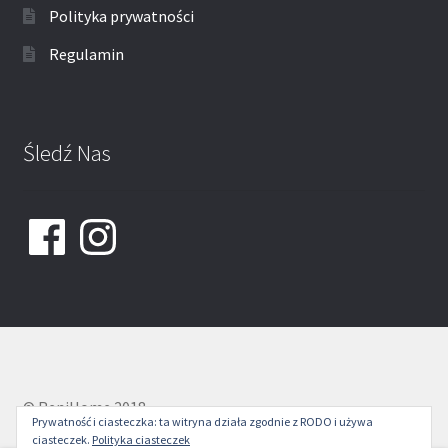
Polityka prywatności
Regulamin
Śledź Nas
Facebook
Instagram
© ReniHome 2018
Prywatność i ciasteczka: ta witryna działa zgodnie z RODO i używa
ciasteczek.
Polityka ciasteczek