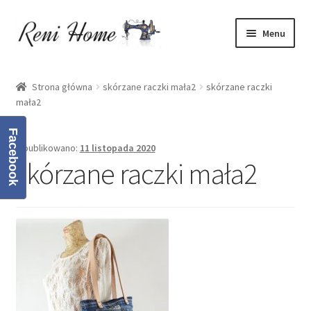
Przejdź
Przejdź
Menu
do
do
nawigacji
treści
Strona główna
Strona główna
skórzane raczki mała2
skórzane raczki
mała2
Kontakt
Facebook
Koszyk
Opublikowano:
11 listopada 2020
skórzane raczki mała2
Moje konto
O mnie
Oferta
Polityka prywatności