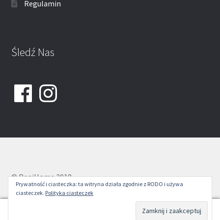
Regulamin
Śledź Nas
Facebook
Instagram
© ReniHome 2018
Prywatność i ciasteczka: ta witryna działa zgodnie z RODO i używa
ciasteczek.
Polityka ciasteczek
0