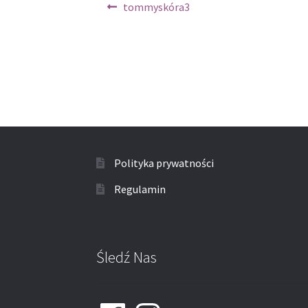
Nawigacja
Poprzedni
tommyskóra3
wpis:
wpisu
Polityka prywatności
Regulamin
Śledź Nas
Facebook
Instagram