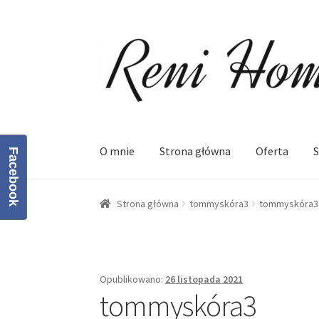
Przejdź
Przejdź
do
do
nawigacji
treści
O mnie
Strona główna
Oferta
S
Facebook
Strona główna
Kontakt
Koszyk
Moje konto
O
Strona główna
tommyskóra3
tommyskóra3
Opublikowano:
26 listopada 2021
tommyskóra3