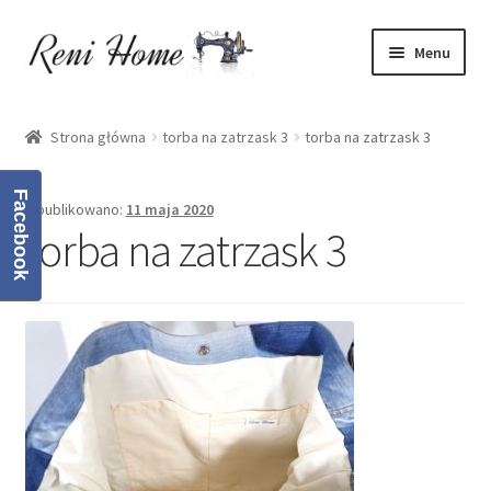
Przejdź
Przejdź
Menu
do
do
nawigacji
treści
Strona główna
Strona główna
torba na zatrzask 3
torba na zatrzask 3
Kontakt
Facebook
Opublikowano:
11 maja 2020
Koszyk
torba na zatrzask 3
Moje konto
O mnie
Oferta
Polityka prywatności