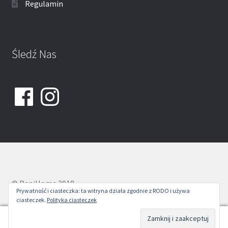
Regulamin
Śledź Nas
Facebook
Instagram
© ReniHome 2018
Prywatność i ciasteczka: ta witryna działa zgodnie z RODO i używa
ciasteczek.
Polityka ciasteczek
0